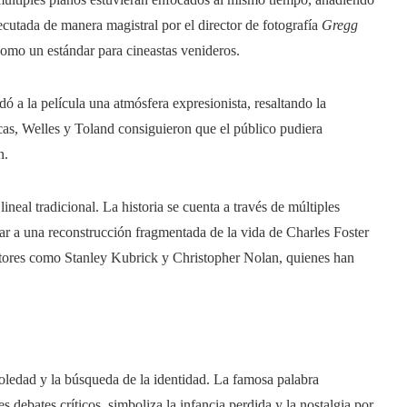
ecutada de manera magistral por el director de fotografía
Gregg
 como un estándar para cineastas venideros.
dó a la película una atmósfera expresionista, resaltando la
nicas, Welles y Toland consiguieron que el público pudiera
n.
ineal tradicional. La historia se cuenta a través de múltiples
gar a una reconstrucción fragmentada de la vida de Charles Foster
ctores como Stanley Kubrick y Christopher Nolan, quienes han
soledad y la búsqueda de la identidad. La famosa palabra
 debates críticos, simboliza la infancia perdida y la nostalgia por