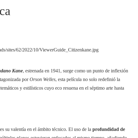
ica
adano
Kane
, estrenada en 1941, surge como un punto de inflexión
rotagonizada por
Orson Welles
, esta película no solo redefinió la
temáticos y estilísticos cuyo eco resuena en el séptimo arte hasta
es su valentía en el ámbito técnico. El uso de la
profundidad de
 múltiples planos estuvieran enfocados al mismo tiempo, añadiendo