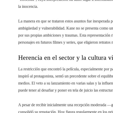
la inocencia.
La manera en que se trataron estos asuntos fue inesperada 
ambigüedad y vulnerabilidad. Kane no se presenta como un
por sus propias ambiciones y traumas. Esta representación r
personajes en futuros filmes y series, que eligieron retratos 
Herencia en el sector y la cultura v
La restricción que encontró la película, especialmente por
inspiró al protagonista, sentó un precedente sobre el equilibr
medios. El veto a su lanzamiento en varias salas y la influe
puede tener al desafiar y poner en tela de juicio las estructu
A pesar de recibir inicialmente una recepción moderada —
consolidó su reputación. Hoy figura regularmente en los prim