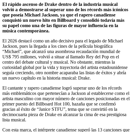
El rápido ascenso de Drake dentro de la industria musical
volvió a demostrarse al superar uno de los récords más icónicos
que poseía Michael Jackson, ya que el rapero canadiense
conquistó un nuevo hito en Billboard y consolidó todavía más
su papel como una de las figuras de mayor influencia en la
música contemporánea.
El 2026 destacó como un año decisivo para el legado de Michael
Jackson, pues la llegada a los cines de la película biográfica
“Michael”, que alcanzó una asombrosa recaudación mundial de
US$ 795 millones, volvió a situar al llamado Rey del Pop en el
centro del debate cultural y musical. No obstante, mientras la
curiosidad global por la vida y trayectoria del artista estadounidense
seguía creciendo, otro nombre acaparaba las listas de éxitos y abría
un nuevo capítulo en la historia musical: Drake.
El cantante y rapero canadiense logró superar uno de los récords
más emblemáticos que pertenecían a Jackson al establecerse como el
artista masculino con mayor número de canciones posicionadas en el
primer puesto del Billboard Hot 100, hazaña que se confirmó
gracias al éxito de “Janice STFU”, tema que se convirtió en la
decimocuarta pieza de Drake en alcanzar la cima de esa prestigiosa
lista musical.
Con esta marca, el intérprete canadiense superó las 13 canciones que