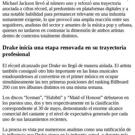
Michael Jackson llevó al número uno y reforzó una trayectoria
asociada a cifras récord, al predominio en plataformas digitales y a
una notable habilidad para permanecer relevante en una industria
sumamente exigente, lo que provocó una amplia reacción entre sus
seguidores, analistas del sector y amantes de la música pop y urbana,
quienes no tardaron en contrastar la dimensión de ambos artistas
dentro de contextos totalmente distintos.
Drake inicia una etapa renovada en su trayectoria
profesional
El récord alcanzado por Drake no llegó de manera aislada. El artista
también consiguió otro hito importante en las listas musicales
estadounidenses al convertirse en el primer músico en ocupar
simultáneamente las tres primeras posiciones del ranking Billboard
200 con tres álbumes distintos en una misma semana.
Los discos “Iceman”, “Habibti” y “Maid of Honour” debutaron en
los puestos uno, dos y tres respectivamente en la clasificación
correspondiente al 30 de mayo, demostrando el enorme alcance
comercial del cantante y el nivel de expectativa generado por cada
uno de sus lanzamientos recientes.
La proeza es vista por numerosos analistas como una ratificación de
la influencia que Drake ejerce en la industria actual, y durante más