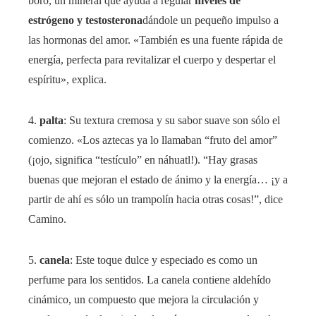
boro, un mineral que ayuda a regular
niveles de
estrógeno y testosterona
dándole un pequeño impulso a
las hormonas del amor. «También es una fuente rápida de
energía, perfecta para revitalizar el cuerpo y despertar el
espíritu», explica.
4.
palta
: Su textura cremosa y su sabor suave son sólo el
comienzo. «Los aztecas ya lo llamaban “fruto del amor”
(¡ojo, significa “testículo” en náhuatl!). “Hay grasas
buenas que mejoran el estado de ánimo y la energía… ¡y a
partir de ahí es sólo un trampolín hacia otras cosas!”, dice
Camino.
5.
canela
: Este toque dulce y especiado es como un
perfume para los sentidos. La canela contiene aldehído
cinámico, un compuesto que mejora la circulación y