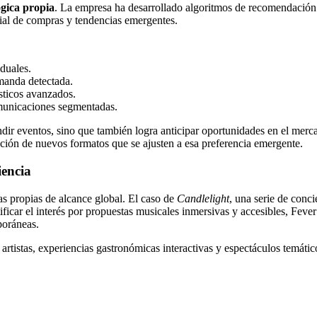
ógica propia
. La empresa ha desarrollado algoritmos de recomendación 
rial de compras y tendencias emergentes.
duales.
manda detectada.
sticos avanzados.
omunicaciones segmentadas.
ndir eventos, sino que también logra anticipar oportunidades en el merc
eación de nuevos formatos que se ajusten a esa preferencia emergente.
iencia
as propias de alcance global. El caso de
Candlelight
, una serie de conc
ificar el interés por propuestas musicales inmersivas y accesibles, Feve
poráneas.
rtistas, experiencias gastronómicas interactivas y espectáculos temátic