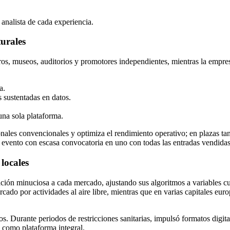
 analista de cada experiencia.
turales
ros, museos, auditorios y promotores independientes, mientras la empres
a.
 sustentadas en datos.
una sola plataforma.
onales convencionales y optimiza el rendimiento operativo; en plazas t
n evento con escasa convocatoria en uno con todas las entradas vendidas
locales
ación minuciosa a cada mercado, ajustando sus algoritmos a variables cu
rcado por actividades al aire libre, mientras que en varias capitales eu
 Durante periodos de restricciones sanitarias, impulsó formatos digital
o como plataforma integral.