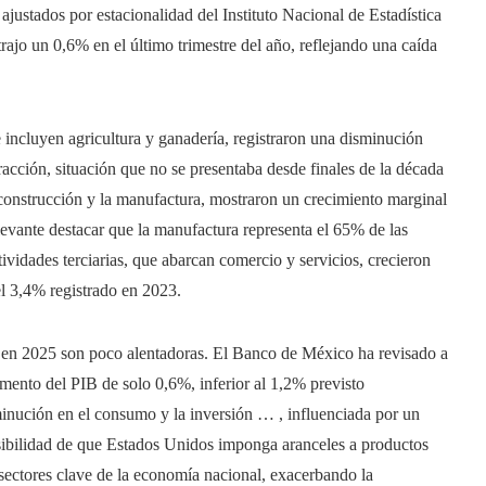
ustados por estacionalidad del Instituto Nacional de Estadística
rajo un 0,6% en el último trimestre del año, reflejando una caída
ue incluyen agricultura y ganadería, registraron una disminución
cción, situación que no se presentaba desde finales de la década
 construcción y la manufactura, mostraron un crecimiento marginal
evante destacar que la manufactura representa el 65% de las
vidades terciarias, que abarcan comercio y servicios, crecieron
l 3,4% registrado en 2023.
o en 2025 son poco alentadoras. El Banco de México ha revisado a
mento del PIB de solo 0,6%, inferior al 1,2% previsto
minución en el consumo y la inversión … , influenciada por un
sibilidad de que Estados Unidos imponga aranceles a productos
 sectores clave de la economía nacional, exacerbando la