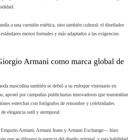
modidad.
ondía a una cuestión estética, sino también cultural: el diseñador
 estándares menos formales y más adaptados a las exigencias
Giorgio Armani como marca global de
oda masculina también se debió a su enfoque visionario en
s, apostó por campañas publicitarias innovadoras que transmitían
ciones estrechas con fotógrafos de renombre y celebridades
de elegancia sutil y atemporal.
omo Emporio Armani, Armani Jeans y Armani Exchange— hizo
in que se diluyera la esencia del diseño original, y esta habilidad