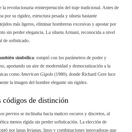
la revolucionaria reinterpretación del traje tradicional. Antes de
aba por su rigidez, estructura pesada y silueta bastante
tejidos más ligeros, eliminar hombreras excesivas y apostar por
to sin perder elegancia. La silueta Armani, reconocida a nivel
l de sofisticado.
 también simbólica
: rompió con los parámetros de poder y
ino, aportando un aire de modernidad y democratización a la
ónicas como
American Gigolo
(1980), donde Richard Gere luce
nte la imagen del hombre elegante sin rigidez.
 códigos de distinción
s previos se inclinaba hacia matices oscuros y discretos, al
ética menos rígida sin perder sofisticación. La elección de
 optó por lanas livianas, linos y combinaciones innovadoras que