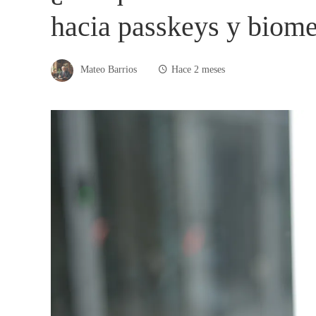
hacia passkeys y biome
Mateo Barrios
Hace 2 meses